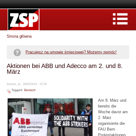
Strona główna
Pracujesz na umowie śmieciowej? Możemy pomóc!
Aktionen bei ABB und Adecco am 2. und 8.
März
Anonim, pt., 09/03/2012 - 07:00
Tagged:
Deutsch
Am 8. März und
bereits die
Woche davor am
2. März
organisierte die
FAU Bern
Protestaktionen