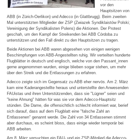
vor den
Hauptsitzen von
ABB (in Zürich-Oerlikon) und Adecco (in Glattbrugg). Beim zweiten
Mal unterstützten Mitglieder der ZSP (Zwiazek Syndiklaistów Polski;
Vereinigung der Syndikalisten Polens) die Aktionen. Der Protest
geschah, um den Kampf der Streikenden bei ABB Córdoba zu
unterstützen und den Fall direkt zu den Hauptsitzen zu tragen.
Beide Aktionen bei ABB waren abgesehen von einigen wenigen
Beschimpfungen von ABB-Angestellten ruhig. Wir verteilten hunderte
Flugblätter in deutsch und englisch, welche von den Passant_innen
gerne angenommen wurden, einige blieben sogar stehen, um mehr
über den Streik und die Entlassungen zu erfahren.
Adecco zeigte sich im Gegensatz zu ABB eher nervös. Am 2. März
kam eine Kaderangestellte heraus und unterstellte den Anwesenden
FAUistas und ihren Unterstützenden, dass sie "Lügner" seien und
"keine Ahnung" hätten für was sie vor dem Adecco-Hauptsitz
stünden. Die Dame, die offensichtlich schlecht informiert war, berief
sich darauf, dass auf dem Flugblatt eine "falsche Zahl an
Entlassenen" genannt werde. Die Zahl von 34 Entlassenen stimmt
aber durchaus, es scheint bloss, dass einige wieder temporär bei
ABB arbeiten.
Am 8. März versuchten ein FAU- und ein ZSP-Mitglied die Adecco-