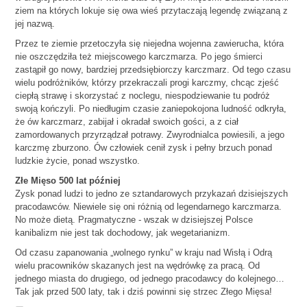
ziem na których lokuje się owa wieś przytaczają legendę związaną z
jej nazwą.
Przez te ziemie przetoczyła się niejedna wojenna zawierucha, która
nie oszczędziła też miejscowego karczmarza. Po jego śmierci
zastąpił go nowy, bardziej przedsiębiorczy karczmarz. Od tego czasu
wielu podróżników, którzy przekraczali progi karczmy, chcąc zjeść
ciepłą strawę i skorzystać z noclegu, niespodziewanie tu podróż
swoją kończyli. Po niedługim czasie zaniepokojona ludność odkryła,
że ów karczmarz, zabijał i okradał swoich gości, a z ciał
zamordowanych przyrządzał potrawy. Zwyrodnialca powiesili, a jego
karczmę zburzono. Ów człowiek cenił zysk i pełny brzuch ponad
ludzkie życie, ponad wszystko.
Złe Mięso 500 lat później
Zysk ponad ludzi to jedno ze sztandarowych przykazań dzisiejszych
pracodawców. Niewiele się oni różnią od legendarnego karczmarza.
No może dietą. Pragmatyczne - wszak w dzisiejszej Polsce
kanibalizm nie jest tak dochodowy, jak wegetarianizm.
Od czasu zapanowania „wolnego rynku” w kraju nad Wisłą i Odrą
wielu pracowników skazanych jest na wędrówkę za pracą. Od
jednego miasta do drugiego, od jednego pracodawcy do kolejnego…
Tak jak przed 500 laty, tak i dziś powinni się strzec Złego Mięsa!