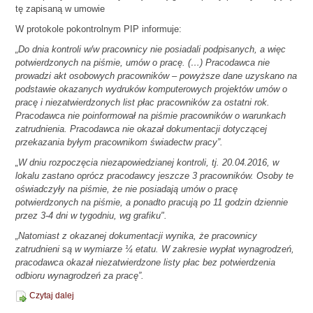
tę zapisaną w umowie
W protokole pokontrolnym PIP informuje:
„Do dnia kontroli w/w pracownicy nie posiadali podpisanych, a więc
potwierdzonych na piśmie, umów o pracę. (…) Pracodawca nie
prowadzi akt osobowych pracowników – powyższe dane uzyskano na
podstawie okazanych wydruków komputerowych projektów umów o
pracę i niezatwierdzonych list płac pracowników za ostatni rok.
Pracodawca nie poinformował na piśmie pracowników o warunkach
zatrudnienia. Pracodawca nie okazał dokumentacji dotyczącej
przekazania byłym pracownikom świadectw pracy”.
„W dniu rozpoczęcia niezapowiedzianej kontroli, tj. 20.04.2016, w
lokalu zastano oprócz pracodawcy jeszcze 3 pracowników. Osoby te
oświadczyły na piśmie, że nie posiadają umów o pracę
potwierdzonych na piśmie, a ponadto pracują po 11 godzin dziennie
przez 3-4 dni w tygodniu, wg grafiku".
„Natomiast z okazanej dokumentacji wynika, że pracownicy
zatrudnieni są w wymiarze ¼ etatu. W zakresie wypłat wynagrodzeń,
pracodawca okazał niezatwierdzone listy płac bez potwierdzenia
odbioru wynagrodzeń za pracę”.
Czytaj dalej