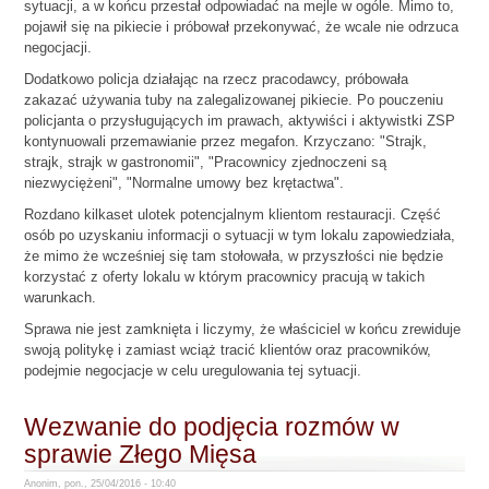
sytuacji, a w końcu przestał odpowiadać na mejle w ogóle. Mimo to,
pojawił się na pikiecie i próbował przekonywać, że wcale nie odrzuca
negocjacji.
Dodatkowo policja działając na rzecz pracodawcy, próbowała
zakazać używania tuby na zalegalizowanej pikiecie. Po pouczeniu
policjanta o przysługujących im prawach, aktywiści i aktywistki ZSP
kontynuowali przemawianie przez megafon. Krzyczano: "Strajk,
strajk, strajk w gastronomii", "Pracownicy zjednoczeni są
niezwyciężeni", "Normalne umowy bez krętactwa".
Rozdano kilkaset ulotek potencjalnym klientom restauracji. Część
osób po uzyskaniu informacji o sytuacji w tym lokalu zapowiedziała,
że mimo że wcześniej się tam stołowała, w przyszłości nie będzie
korzystać z oferty lokalu w którym pracownicy pracują w takich
warunkach.
Sprawa nie jest zamknięta i liczymy, że właściciel w końcu zrewiduje
swoją politykę i zamiast wciąż tracić klientów oraz pracowników,
podejmie negocjacje w celu uregulowania tej sytuacji.
Wezwanie do podjęcia rozmów w
sprawie Złego Mięsa
Anonim, pon., 25/04/2016 - 10:40