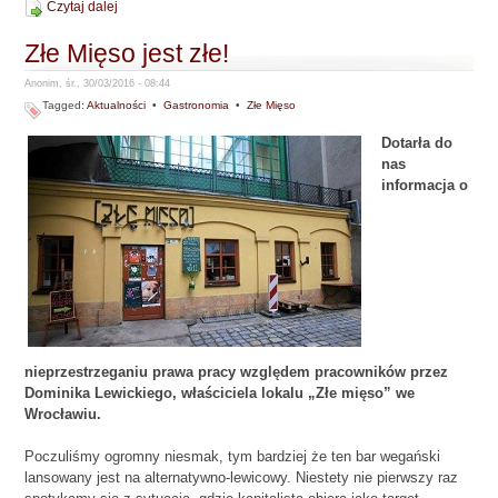
Czytaj dalej
Złe Mięso jest złe!
Anonim, śr., 30/03/2016 - 08:44
Tagged:
Aktualności
•
Gastronomia
•
Złe Mięso
Dotarła do
nas
informacja o
nieprzestrzeganiu prawa pracy względem pracowników przez
Dominika Lewickiego, właściciela lokalu „Złe mięso” we
Wrocławiu.
Poczuliśmy ogromny niesmak, tym bardziej że ten bar wegański
lansowany jest na alternatywno-lewicowy. Niestety nie pierwszy raz