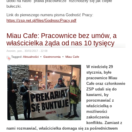
ulotki na hasło "prawa pracownicze" rozchodziły się jak ciepłe
bułeczki.
Link do pierwszego numeru pisma Godność Pracy:
https://zsp.net.pl/files/GodnoscPracy.pdf
Miau Cafe: Pracownice bez umów, a
właścicielka żąda od nas 10 tysięcy
Anonim, pon., 30/01/2017 - 22:08
Tagged:
Aktualności
•
Gastronomia
•
Miau Cafe
W niedzielę 29
stycznia, byłe
pracownice Miau
Cafe oraz członkowie
ZSP udali się do
kawiarni, by
porozmawiać z
właścicielką o
możliwości
zakończenia
konfliktu. Zamiast z
nami rozmawiać, właścicielka domaga się za pośrednictwem