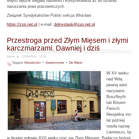
Mięso będzie ulegała nasileniu i kontynuowana aż do ustania
naruszania praw pracowniczych.
Związek Syndykalistów Polski sekcja Wrocław
https://zsp.net.pl
| e-mail:
dolnyslask@zsp.net.pl
Przestroga przed Złym Mięsem i złymi
karczmarzami. Dawniej i dziś
Admin, pt., 22/04/2016 - 12:34
Tagged:
Aktualności
•
Gastronomia
•
Złe Mięso
W XV wieku
nad Wdą
pewną wieś
nazywano
Boszfleyth
lub Bösem
Fleisch.
Niespełna sto
lat później
nosiła nazwę
Liemieszo, by
w drugiej połowie XVII wieku stać się Złym Mięsem. Badacze historii