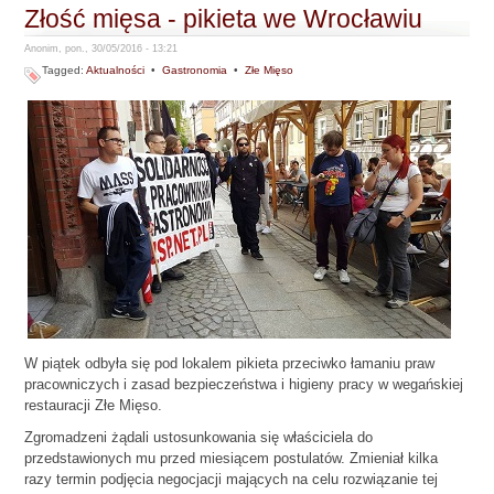
Złość mięsa - pikieta we Wrocławiu
Anonim, pon., 30/05/2016 - 13:21
Tagged:
Aktualności
•
Gastronomia
•
Złe Mięso
W piątek odbyła się pod lokalem pikieta przeciwko łamaniu praw
pracowniczych i zasad bezpieczeństwa i higieny pracy w wegańskiej
restauracji Złe Mięso.
Zgromadzeni żądali ustosunkowania się właściciela do
przedstawionych mu przed miesiącem postulatów. Zmieniał kilka
razy termin podjęcia negocjacji mających na celu rozwiązanie tej