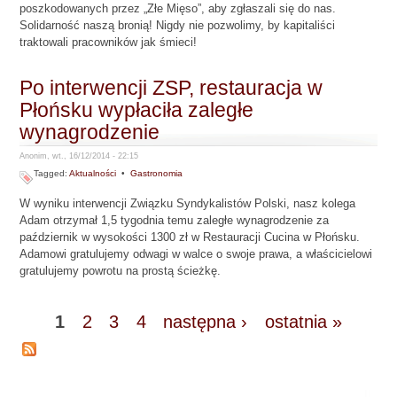
poszkodowanych przez „Złe Mięso”, aby zgłaszali się do nas.
Solidarność naszą bronią! Nigdy nie pozwolimy, by kapitaliści
traktowali pracowników jak śmieci!
Po interwencji ZSP, restauracja w
Płońsku wypłaciła zaległe
wynagrodzenie
Anonim, wt., 16/12/2014 - 22:15
Tagged:
Aktualności
•
Gastronomia
W wyniku interwencji Związku Syndykalistów Polski, nasz kolega
Adam otrzymał 1,5 tygodnia temu zaległe wynagrodzenie za
październik w wysokości 1300 zł w Restauracji Cucina w Płońsku.
Adamowi gratulujemy odwagi w walce o swoje prawa, a właścicielowi
gratulujemy powrotu na prostą ścieżkę.
1
2
3
4
następna ›
ostatnia »