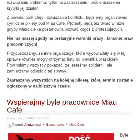
rozwiązaniu problemu, tylko na zastraszaniu i próbie uciszenia
krytyki jej działań.
Z powodu brak chęci rozwiązania konfliktu, będziemy organizować
cykliczne pikiety pod Miau Cafe. Protesty będą też trwać w razie,
gdyby właścicielka postanowiła pozwać kogoś z protestujących.
Nie ma naszej zgody na prekaryjne warunki pracy i łamanie praw
pracowniczych!
Przypuszczamy, że inne organizacje, które wypowiadały się w tej
sprawie również mogły otrzymać listy od prawnika właścicielki.
Powinniśmy wszyscy pokazać, że jesteśmy solidarni i nie
zamierzamy odpuścić tej sprawy.
Zapraszamy wszystkich na kolejną pikietę, której termin zostanie
ogłoszony w najbliższym czasie.
Wspierajmy byłe pracownice Miau
Cafe
Anonim, nie., 15/01/2017 - 23:55
Tagged:
Aktualności
•
Gastronomia
•
Miau Cafe
Byłe