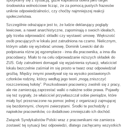
spotykamy się z sytuacją, gdzie kapitalista obiera jako target
środowiska wolnościowe licząc, że za pomocą pustych frazesów
uniknie odpowiedzialności, czy choćby najmniejszej reakcji
społeczeństwa.
Szczególnie odrażające jest to, że ludzie deklarujący poglądy
lewicowe, a nawet anarchistyczne, zapominają o swoich ideałach,
gdy trzeba odprowadzić składki czy wystawić umowę. Większość
osób pracujących w lokalu jest zatrudniona na czarno. Nielicznym,
którym udało się wyżebrać umowę, Dominik Lewicki dał do
podpisania różne jej egzemplarze - inna dla pracownika, a inna dla
pracodawcy. Miało to na celu odprowadzanie niższych składek do
ZUS. Gdy zatrudnieni domagali się wyjaśnienia sytuacji, właściciel
lokalu bezczelnie zaśmiał im się prosto w twarz oraz odpowiedział
groźbą. Między innymi powoływał się na wysoko postawionych
członków rodziny, którzy według jego teorii „mogą zniszczyć
roszczeniową hołotę”. Poszkodowani pracownicy zwolnili się z pracy,
ale nie zamierzają zaprzestać walki o należne sobie prawa. Pojawiły
się też sygnały, że właściciel przywłaszczał sobie pieniądze, które
miały być przeznaczone na pomoc jednej z organizacji zajmującej
się bezdomnymi, chorymi zwierzętami. Środki te pochodziły z
napiwków pracowników, co dodatkowo zmniejszało ich dochód.
Związek Syndykalistów Polski wraz z pracownikami nie zamierza
zostawić tej sytuacji bez odpowiedzi, dlatego zachęcamy wszystkich