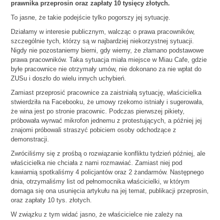
prawnika przeprosin oraz zapłaty 10 tysięcy złotych.
To jasne, że takie podejście tylko pogorszy jej sytuację.
Działamy w interesie publicznym, walcząc o prawa pracowników,
szczególnie tych, którzy są w najbardziej niekorzystnej sytuacji.
Nigdy nie pozostaniemy bierni, gdy wiemy, że złamano podstawowe
prawa pracowników. Taka sytuacja miała miejsce w Miau Cafe, gdzie
byłe pracownice nie otrzymały umów, nie dokonano za nie wpłat do
ZUSu i doszło do wielu innych uchybień.
Zamiast przeprosić pracownice za zaistniałą sytuację, właścicielka
stwierdziła na Facebooku, że umowy rzekomo istniały i sugerowała,
że wina jest po stronie pracownic. Podczas pierwszej pikiety,
próbowała wyrwać mikrofon jednemu z protestujących, a później jej
znajomi próbowali straszyć pobiciem osoby odchodzące z
demonstracji.
Zwróciliśmy się z prośbą o rozwiązanie konfliktu tydzień później, ale
właścicielka nie chciała z nami rozmawiać. Zamiast niej pod
kawiarnią spotkaliśmy 4 policjantów oraz 2 żandarmów. Następnego
dnia, otrzymaliśmy list od pełnomocnika właścicielki, w którym
domaga się ona usunięcia artykułu na jej temat, publikacji przeprosin,
oraz zapłaty 10 tys. złotych.
W związku z tym widać jasno, że właścicielce nie zależy na