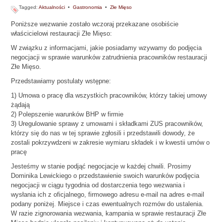
Tagged:
Aktualności
•
Gastronomia
•
Złe Mięso
Poniższe wezwanie zostało wczoraj przekazane osobiście
właścicielowi restauracji Złe Mięso:
W związku z informacjami, jakie posiadamy wzywamy do podjęcia
negocjacji w sprawie warunków zatrudnienia pracowników restauracji
Złe Mięso.
Przedstawiamy postulaty wstępne:
1) Umowa o pracę dla wszystkich pracowników, którzy takiej umowy
żądają
2) Polepszenie warunków BHP w firmie
3) Uregulowanie sprawy z umowami i składkami ZUS pracowników,
którzy się do nas w tej sprawie zgłosili i przedstawili dowody, że
zostali pokrzywdzeni w zakresie wymiaru składek i w kwestii umów o
pracę
Jesteśmy w stanie podjąć negocjacje w każdej chwili. Prosimy
Dominika Lewickiego o przedstawienie swoich warunków podjęcia
negocjacji w ciągu tygodnia od dostarczenia tego wezwania i
wysłania ich z oficjalnego, firmowego adresu e-mail na adres e-mail
podany poniżej. Miejsce i czas ewentualnych rozmów do ustalenia.
W razie zignorowania wezwania, kampania w sprawie restauracji Złe