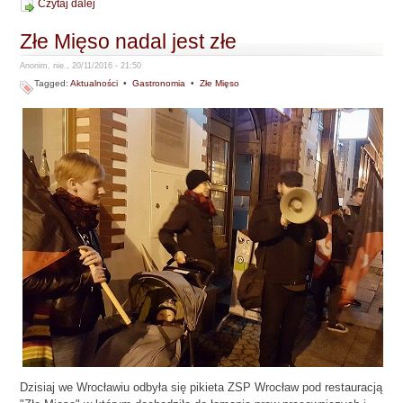
Czytaj dalej
Złe Mięso nadal jest złe
Anonim, nie., 20/11/2016 - 21:50
Tagged:
Aktualności
•
Gastronomia
•
Złe Mięso
Dzisiaj we Wrocławiu odbyła się pikieta ZSP Wrocław pod restauracją