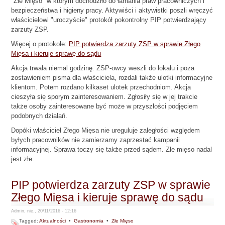
"Złe Mięso" w którym dochodziło do łamania praw pracowniczych i
bezpieczeństwa i higieny pracy. Aktywiści i aktywistki poszli wręczyć
właścicielowi "uroczyście" protokół pokontrolny PIP potwierdzający
zarzuty ZSP.
Więcej o protokole:
PIP potwierdza zarzuty ZSP w sprawie Złego
Mięsa i kieruje sprawę do sądu
Akcja trwała niemal godzinę. ZSP-owcy weszli do lokalu i poza
zostawieniem pisma dla właściciela, rozdali także ulotki informacyjne
klientom. Potem rozdano kilkaset ulotek przechodniom. Akcja
cieszyła się sporym zainteresowaniem. Zgłosiły się w jej trakcie
także osoby zainteresowane być może w przyszłości podjęciem
podobnych działań.
Dopóki właściciel Złego Mięsa nie ureguluje zaległości względem
byłych pracowników nie zamierzamy zaprzestać kampanii
informacyjnej. Sprawa toczy się także przed sądem. Złe mięso nadal
jest złe.
PIP potwierdza zarzuty ZSP w sprawie
Złego Mięsa i kieruje sprawę do sądu
Admin, nie., 20/11/2016 - 12:16
Tagged:
Aktualności
•
Gastronomia
•
Złe Mięso