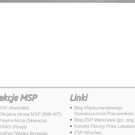
ekcje MSP
Linki
ASF (Australia)
Blog Międzynarodowego
Stowarzyszenia Pracowników
Oficjalna strona MSP (IWA-AIT)
Blog ZSP-Warszawa (jęz. ang.
Priama Akcia (Słowacja)
Komitet Obrony Praw Lokator
KRAS (Rosja)
ZSP-Wrocław
SolFed (Wielka Brytania)