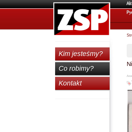
Ak
Pу
St
Kim jesteśmy?
Ni
Co robimy?
Anon
Kontakt