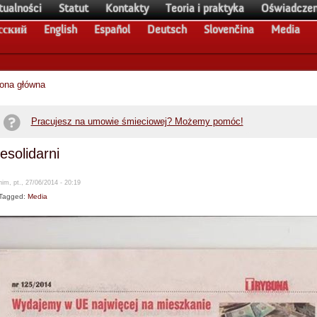
tualności
Statut
Kontakty
Teoria i praktyka
Oświadczen
сский
English
Español
Deutsch
Slovenčina
Media
rona główna
Pracujesz na umowie śmieciowej? Możemy pomóc!
esolidarni
im, pt., 27/06/2014 - 20:19
Tagged:
Media