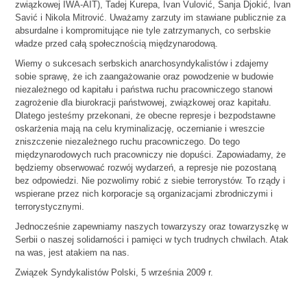
związkowej IWA-AIT), Tadej Kurepa, Ivan Vulović, Sanja Djokić, Ivan
Savić i Nikola Mitrović. Uważamy zarzuty im stawiane publicznie za
absurdalne i kompromitujące nie tyle zatrzymanych, co serbskie
władze przed całą społecznością międzynarodową.
Wiemy o sukcesach serbskich anarchosyndykalistów i zdajemy
sobie sprawę, że ich zaangażowanie oraz powodzenie w budowie
niezależnego od kapitału i państwa ruchu pracowniczego stanowi
zagrożenie dla biurokracji państwowej, związkowej oraz kapitału.
Dlatego jesteśmy przekonani, że obecne represje i bezpodstawne
oskarżenia mają na celu kryminalizację, oczernianie i wreszcie
zniszczenie niezależnego ruchu pracowniczego. Do tego
międzynarodowych ruch pracowniczy nie dopuści. Zapowiadamy, że
będziemy obserwować rozwój wydarzeń, a represje nie pozostaną
bez odpowiedzi. Nie pozwolimy robić z siebie terrorystów. To rządy i
wspierane przez nich korporacje są organizacjami zbrodniczymi i
terrorystycznymi.
Jednocześnie zapewniamy naszych towarzyszy oraz towarzyszkę w
Serbii o naszej solidarności i pamięci w tych trudnych chwilach. Atak
na was, jest atakiem na nas.
Związek Syndykalistów Polski, 5 września 2009 r.