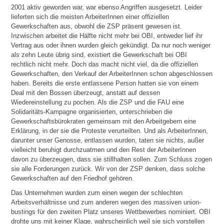
2001 aktiv geworden war, war ebenso Angriffen ausgesetzt. Leider
lieferten sich die meisten ArbeiterInnen einer offiziellen
Gewerkschaften aus, obwohl die ZSP präsent gewesen ist.
Inzwischen arbeitet die Hälfte nicht mehr bei OBI, entweder lief ihr
Vertrag aus oder ihnen wurden gleich gekündigt. Da nur noch weniger
als zehn Leute übrig sind, existiert die Gewerkschaft bei OBI
rechtlich nicht mehr. Doch das macht nicht viel, da die offiziellen
Gewerkschaften, den Verkauf der ArbeiterInnen schon abgeschlossen
haben. Bereits die erste entlassene Person hatten sie von einem
Deal mit den Bossen überzeugt, anstatt auf dessen
Wiedereinstellung zu pochen. Als die ZSP und die FAU eine
Solidaritäts-Kampagne organisierten, unterschrieben die
Gewerkschaftsbürokraten gemeinsam mit den Arbeitgebern eine
Erklärung, in der sie die Proteste verurteilten. Und als ArbeiterInnen,
darunter unser Genosse, entlassen wurden, taten sie nichts, außer
vielleicht beruhigt durchzuatmen und den Rest der ArbeiterInnen
davon zu überzeugen, dass sie stillhalten sollen. Zum Schluss zogen
sie alle Forderungen zurück. Wir von der ZSP denken, dass solche
Gewerkschaften auf den Friedhof gehören.
Das Unternehmen wurden zum einen wegen der schlechten
Arbeitsverhältnisse und zum anderen wegen des massiven union-
bustings für den zweiten Platz unseres Wettbewerbes nominiert. OBI
drohte uns mit keiner Klage, wahrscheinlich weil sie sich vorstellen