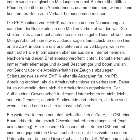
immer wieder die gleichen Meldungen von mit Büchern überfüllten
Räumen, die über den ArbeiterInnen zusammenbrechen, wenn sie ein
bestimmtes Buch zum Verkauf herausnehmen müssen.
Die PR Abteilung von EMPIK nahm sich unserer Nominierung an,
nachdem die Neuigkeiten in den Medien verbreitet worden war. Sie
streiten alles ab und behaupten sie seien ein guter Boss, obwohl eine
Menge ArbeiterInnen etwas anderes sagen. Sie schickten einen Brief
an die ZSP, in dem sie uns androhten uns zu verklagen, wenn wir
nicht sofort alle Informationen über sie aus dem Internet nehmen.
Nachdem wir diesen Brief ebenso veröffentlichten, kontaktierten uns
immer mehr ehemalige und aktuell Beschäftigte und boten uns an,
vor Gericht über die Arbeitsverhältnisse Zeugnis abzulegen.
Schätzungsweise wird EMPIK eher die Ausgaben für ihre PR
Abteilung erhöhen, als die Arbeitsverhältnisse zu verbessern. Daher
ist es notwendig, dass sich die ArbeiterInnen organisieren. Der
Aufbau einer Gewerkschaft in diesem Unternehmen ist nicht leicht,
sagt ein Genosse, da viele Studierende dort arbeiten, die froh sind
wenn sie den Laden endlich verlassen können.
Ein weiteres Unternehmen, das sich öffentlich äußerte, ist OBI, eine
Baumarktkette, die gezielt GewerkschafterInnen drangsaliert (engl.:
union-busting). Einer unserer Genossen arbeitete bei OBI und trat
einer neu gegründeten Gewerkschaft bei, erst die zweite in diesem
Unternehmen. Die erste Gewerkschaft, die bei OBI-Warschau im Jahr