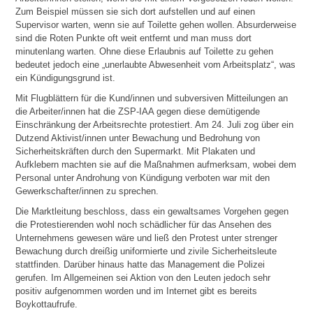
Zum Beispiel müssen sie sich dort aufstellen und auf einen
Supervisor warten, wenn sie auf Toilette gehen wollen. Absurderweise
sind die Roten Punkte oft weit entfernt und man muss dort
minutenlang warten. Ohne diese Erlaubnis auf Toilette zu gehen
bedeutet jedoch eine „unerlaubte Abwesenheit vom Arbeitsplatz“, was
ein Kündigungsgrund ist.
Mit Flugblättern für die Kund/innen und subversiven Mitteilungen an
die Arbeiter/innen hat die ZSP-IAA gegen diese demütigende
Einschränkung der Arbeitsrechte protestiert. Am 24. Juli zog über ein
Dutzend Aktivist/innen unter Bewachung und Bedrohung von
Sicherheitskräften durch den Supermarkt. Mit Plakaten und
Aufklebern machten sie auf die Maßnahmen aufmerksam, wobei dem
Personal unter Androhung von Kündigung verboten war mit den
Gewerkschafter/innen zu sprechen.
Die Marktleitung beschloss, dass ein gewaltsames Vorgehen gegen
die Protestierenden wohl noch schädlicher für das Ansehen des
Unternehmens gewesen wäre und ließ den Protest unter strenger
Bewachung durch dreißig uniformierte und zivile Sicherheitsleute
stattfinden. Darüber hinaus hatte das Management die Polizei
gerufen. Im Allgemeinen sei Aktion von den Leuten jedoch sehr
positiv aufgenommen worden und im Internet gibt es bereits
Boykottaufrufe.