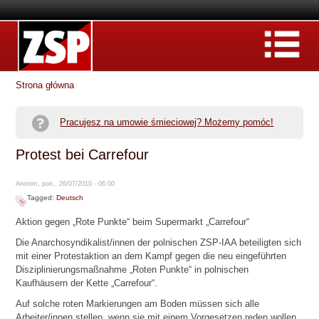
Strona główna
Pracujesz na umowie śmieciowej? Możemy pomóc!
Protest bei Carrefour
Anonim, pon., 26/07/2010 - 06:00
Tagged:
Deutsch
Aktion gegen „Rote Punkte“ beim Supermarkt „Carrefour“
Die Anarchosyndikalist/innen der polnischen ZSP-IAA beteiligten sich
mit einer Protestaktion an dem Kampf gegen die neu eingeführten
Disziplinierungsmaßnahme „Roten Punkte“ in polnischen
Kaufhäusern der Kette „Carrefour“.
Auf solche roten Markierungen am Boden müssen sich alle
Arbeiter/innen stellen, wenn sie mit einem Vorgesetzen reden wollen.