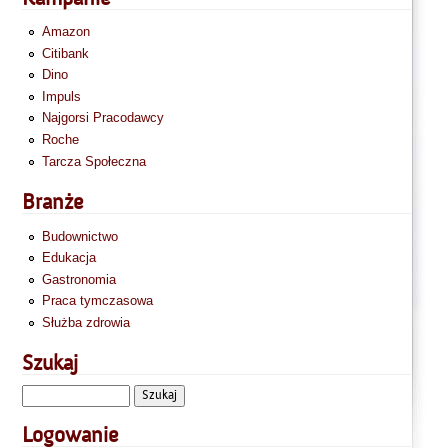
Amazon
Citibank
Dino
Impuls
Najgorsi Pracodawcy
Roche
Tarcza Społeczna
Branże
Budownictwo
Edukacja
Gastronomia
Praca tymczasowa
Służba zdrowia
Szukaj
Logowanie