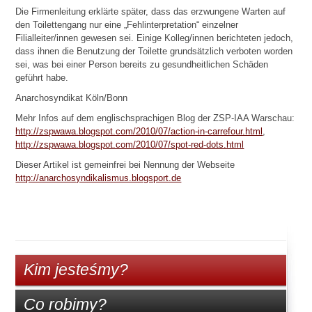
Die Firmenleitung erklärte später, dass das erzwungene Warten auf
den Toilettengang nur eine „Fehlinterpretation“ einzelner
Filialleiter/innen gewesen sei. Einige Kolleg/innen berichteten jedoch,
dass ihnen die Benutzung der Toilette grundsätzlich verboten worden
sei, was bei einer Person bereits zu gesundheitlichen Schäden
geführt habe.
Anarchosyndikat Köln/Bonn
Mehr Infos auf dem englischsprachigen Blog der ZSP-IAA Warschau:
http://zspwawa.blogspot.com/2010/07/action-in-carrefour.html
,
http://zspwawa.blogspot.com/2010/07/spot-red-dots.html
Dieser Artikel ist gemeinfrei bei Nennung der Webseite
http://anarchosyndikalismus.blogsport.de
Kim jesteśmy?
Co robimy?