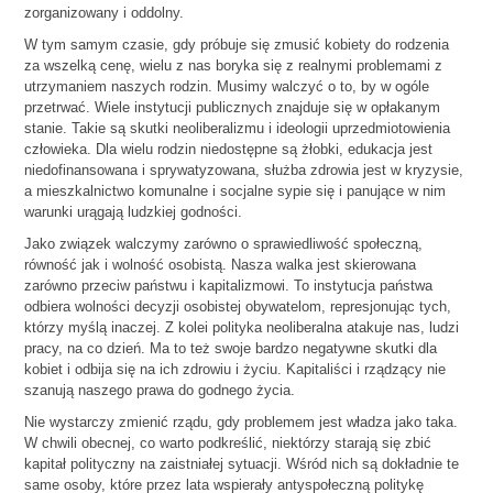
zorganizowany i oddolny.
W tym samym czasie, gdy próbuje się zmusić kobiety do rodzenia
za wszelką cenę, wielu z nas boryka się z realnymi problemami z
utrzymaniem naszych rodzin. Musimy walczyć o to, by w ogóle
przetrwać. Wiele instytucji publicznych znajduje się w opłakanym
stanie. Takie są skutki neoliberalizmu i ideologii uprzedmiotowienia
człowieka. Dla wielu rodzin niedostępne są żłobki, edukacja jest
niedofinansowana i sprywatyzowana, służba zdrowia jest w kryzysie,
a mieszkalnictwo komunalne i socjalne sypie się i panujące w nim
warunki urągają ludzkiej godności.
Jako związek walczymy zarówno o sprawiedliwość społeczną,
równość jak i wolność osobistą. Nasza walka jest skierowana
zarówno przeciw państwu i kapitalizmowi. To instytucja państwa
odbiera wolności decyzji osobistej obywatelom, represjonując tych,
którzy myślą inaczej. Z kolei polityka neoliberalna atakuje nas, ludzi
pracy, na co dzień. Ma to też swoje bardzo negatywne skutki dla
kobiet i odbija się na ich zdrowiu i życiu. Kapitaliści i rządzący nie
szanują naszego prawa do godnego życia.
Nie wystarczy zmienić rządu, gdy problemem jest władza jako taka.
W chwili obecnej, co warto podkreślić, niektórzy starają się zbić
kapitał polityczny na zaistniałej sytuacji. Wśród nich są dokładnie te
same osoby, które przez lata wspierały antyspołeczną politykę