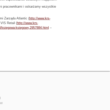
ymi pracownikami i oskarżamy wszystkie
i Zarządu Atlantic (
http://www.krs-
VIS Retail (
http://www.krs-
pl/ksiegowa-ksiegowy,2957884.html
–
)
ów