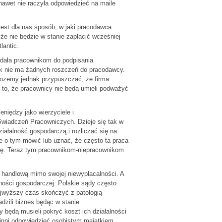
awet nie raczyła odpowiedzieć na maile
 jest dla nas sposób, w jaki pracodawca
 że nie będzie w stanie zapłacić wcześniej
lantic.
 dała pracownikom do podpisania
ik nie ma żadnych roszczeń do pracodawcy.
Możemy jednak przypuszczać, że firma
 to, że pracownicy nie będą umieli podważyć
niędzy jako wierzyciele i
wiadczeń Pracowniczych. Dzieje się tak w
iałalność gospodarczą i rozliczać się na
ce o tym mówić lub uznać, że często ta praca
acę. Teraz tym pracownikom-niepracownikom
ć handlową mimo swojej niewypłacalności. A
ności gospodarczej. Polskie sądy często
ajwyższy czas skończyć z patologią
adzili biznes będąc w stanie
 będą musieli pokryć koszt ich działalności
winni odpowiedzieć osobistym majątkiem.