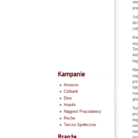
ni
pr
Już
dzi
zat
Ki
wyp
Ter
Atl
leg
Nie
Kampanie
na
prz
Amazon
fak
Citibank
ma
Dino
gro
Impuls
Syt
Najgorsi Pracodawcy
prz
Roche
leg
Tarcza Społeczna
nie
nie
Branże
(po