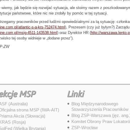
 wiemy, jak będzie się rozwijać sytuacja, ale stoimy razem z poszkodowan
tytucje państwowe, które nic nie zrobiły by pomóc w tej sytuacji.
rzegamy pracowników przed ludźmi opowiedzialnymi za tą sytuację: członkam
ine.com.pl/atlantic-s-a-krs-752474.html
), Prezesem (czy już byłym?) Zarządu 
ine.com.pl/msig-4511-143538.html
) oraz Dyrektor HR (
http://warszawa.lento.
wisko tej osoby widnieje w „dodane przez”).
P-ZW
ekcje MSP
Linki
ASF (Australia)
Blog Międzynarodowego
Stowarzyszenia Pracowników
Oficjalna strona MSP (IWA-AIT)
Blog ZSP-Warszawa (jęz. ang.
Priama Akcia (Słowacja)
Komitet Obrony Praw Lokator
KRAS (Rosja)
ZSP-Wrocław
SolFed (Wielka Brytania)