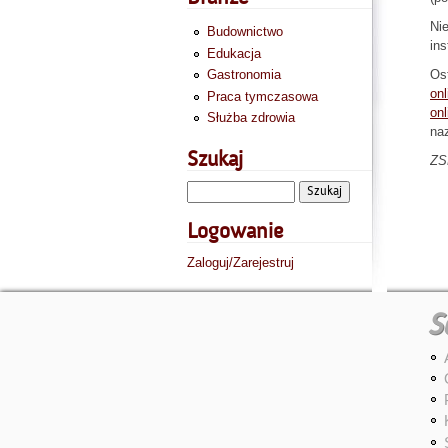
Nie
Budownictwo
ins
Edukacja
Ost
Gastronomia
onl
Praca tymczasowa
onl
Służba zdrowia
naz
Szukaj
ZS
Logowanie
Zaloguj/Zarejestruj
S