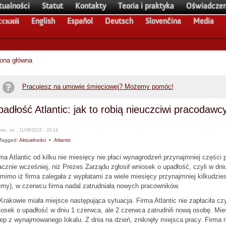
tualności
Statut
Kontakty
Teoria i praktyka
Oświadczen
сский
English
Español
Deutsch
Slovenčina
Media
rona główna
Pracujesz na umowie śmieciowej? Możemy pomóc!
adłość Atlantic: jak to robią nieuczciwi pracodawc
im, wt., 11/08/2015 - 23:14
Tagged:
Aktualności
•
Atlantic
ma Atlantic od kilku nie miesięcy nie płaci wynagrodzeń przynajmniej częśc
cznie wcześniej, niż Prezes Zarządu zgłosił wniosek o upadłość, czyli w dniu
mimo iż firma zalegała z wypłatami za wiele miesięcy przynajmniej kilkudzies
my), w czerwcu firma nadal zatrudniała nowych pracowników.
rakowie miała miejsce następująca sytuacja. Firma Atlantic nie zapłaciła cz
osek o upadłość w dniu 1 czerwca, ale 2 czerwca zatrudnili nową osobę. Mie
ep z wynajmowanego lokalu. Z dnia na dzień, zniknęły miejsca pracy. Firma