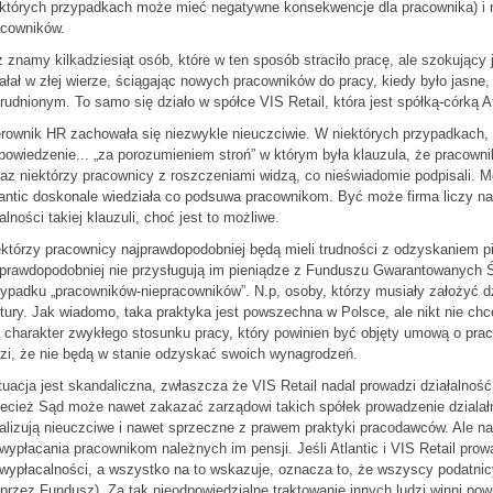
ektórych przypadkach może mieć negatywne konsekwencje dla pracownika) i n
acowników.
 znamy kilkadziesiąt osób, które w ten sposób straciło pracę, ale szokujący
ałał w złej wierze, ściągając nowych pracowników do pracy, kiedy było jasne,
rudnionym. To samo się działo w spółce VIS Retail, która jest spółką-córką At
erownik HR zachowała się niezwykle nieuczciwie. W niektórych przypadkach,
owiedzenie... „za porozumieniem stroń” w którym była klauzula, że pracown
az niektórzy pracownicy z roszczeniami widzą, co nieświadomie podpisali. 
antic doskonale wiedziała co podsuwa pracownikom. Być może firma liczy na
alności takiej klauzuli, choć jest to możliwe.
którzy pracownicy najprawdopodobniej będą mieli trudności z odzyskaniem pie
jprawdopodobniej nie przysługują im pieniądze z Funduszu Gwarantowanych Ś
ypadku „pracowników-niepracowników”. N.p, osoby, którzy musiały założyć dz
tury. Jak wiadomo, taka praktyka jest powszechna w Polsce, ale nikt nie ch
 charakter zwykłego stosunku pracy, który powinien być objęty umową o pr
zi, że nie będą w stanie odzyskać swoich wynagrodzeń.
uacja jest skandaliczna, zwłaszcza że VIS Retail nadal prowadzi działalnoś
ecież Sąd może nawet zakazać zarządowi takich spółek prowadzenie dzialał
alizują nieuczciwe i nawet sprzeczne z prawem praktyki pracodawców. Ale n
wypłacania pracownikom należnych im pensji. Jeśli Atlantic i VIS Retail prow
wypłacalności, a wszystko na to wskazuje, oznacza to, że wszyscy podatnicy
przez Fundusz). Za tak nieodpowiedzialne traktowanie innych ludzi winni po