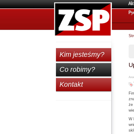
Ak
Pу
St
Kim jesteśmy?
Up
Co robimy?
Anon
Kontakt
Fir
zna
że 
wie
W K
wni
skl