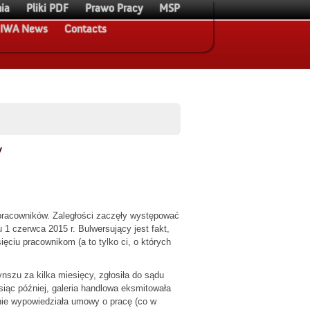
ia
Pliki PDF
Prawo Pracy
MSP
IWA News
Contacts
y
i pracowników. Zaległości zaczęły występować
 1 czerwca 2015 r. Bulwersujący jest fakt,
ięciu pracownikom (a to tylko ci, o których
ynszu za kilka miesięcy, zgłosiła do sądu
siąc później, galeria handlowa eksmitowała
 nie wypowiedziała umowy o pracę (co w