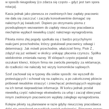
w sposób nieugodowy (co zdarza się często – gdyż jest tam spora
rotacja).
Kasia jednak jako pierwsza ze zwolnionych bez zapłaty pracownic
nie dała się zaszczuć i zaczęła konsekwentnie domagać się
należnych jej świadczeń. Dopiero po otrzymaniu pisma z
przedsądowym wezwaniem do zapłaty nieuczciwy pracodawca
niechętnie wypłacił niewielką część należnego wynagrodzenia.
Pikieta mimo złej pogody spotkała się z bardzo przychylnymi
reakcjami przechodniów, którzy gratulowali pracownicy odwagi i
determinacji. Jak mówili przechodnie, właściciel firmy, Piotr Ż.,
zdążył się już wsławić w okolicy unikając płacenia czynszu. Spółka
wielokrotnie zmieniała nazwy. W sklepach często pojawiali się
oszukani klienci, którym firma nie zwróciła pieniędzy za reklamacje,
do rzadkości nie należały też wizyty komorników sądowych.
Szef zachował się w typowy dla siebie sposób: nie wyszedł do
protestujących i schował się na zapleczu, a po zakończonej pikiecie
próbował nieudolnie straszyć i zniechęcać protestujących wypisując
na ich temat nieprawdziwe informacje. W końcu jednak przelał
niewielką część należnego ekwiwalentu za urlop i zaczął obiecywać
innym zwolnionym pracownicom wypłatę zaległego wynagrodzenia.
Kolejne pikiety są planowane w razie gdyby nieuczciwy pracodawca
dalej nie uregulował wszystkich swoich należności. Stosowne pozwy