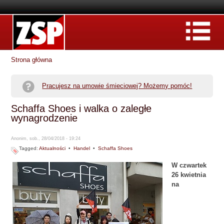
Strona główna
Pracujesz na umowie śmieciowej? Możemy pomóc!
Schaffa Shoes i walka o zaległe
wynagrodzenie
Anonim, sob., 28/04/2018 - 19:24
Tagged:
Aktualności
•
Handel
•
Schaffa Shoes
W czwartek
26 kwietnia
na