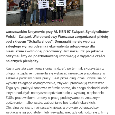
warszawskim Ursynowie przy Al. KEN 97 Związek Syndykalistów
Polski - Związek Wielobranżowy Warszawa zorganizował pikietę
pod sklepem "Schaffa shoes". Domagaliśmy się wypłaty
zaległego wynagrodzenia i ekwiwalentu urlopowego dla
niesłusznie zwolnionej pracownicy. Już nazajutrz po pikiecie
otrzymaliśmy od poszkodowanej informację o wypłacie części
należnych pieniędzy.
Kasia została zwolniona z dnia na dzień, po tym jak skorzystała z
urlopu na żądanie i ośmieliła się wykazać niewiedzę pracodawcy w
zakresie podstaw prawa pracy. Szef przez długi czas uchylał się od
wypłaty zaległego wynagrodzenia, zbywał i próbował ją zastraszać.
Tego typu praktyki stanowią w firmie normę, do czego dochodzi wiele
innych nadużyć: notoryczne spóźnianie się z wypłatą, niepłacenie
ZUSu pracownikom, umowy o pracę podpisywane ze znacznym
opóźnieniem, albo wcale, zatrudnianie bez badań lekarskich.
Oficjalna pensja to najniższą krajowa, a prowizje od sprzedaży
wypłacane są pod stołem lub niewypłacane, gdy odchodzi się z firmy