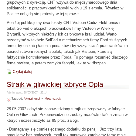
grupowych z dyrekcją. CNT wzywa do międzynarodowego dnia
solidarności z pracownikami fabryki w dniu 19 sierpnia. Również w
Polsce odbędą się protesty w tej sprawie.
Poniżej publikujemy dwa teksty CNT Visteon-Cadiz Elektronics i
tekst SolFed o akcjach pracowników firmy Visteon w Wielkiej
Brytanii, w których niektórzy ich członkowie brali udział. Warto
przeczytać w tekście SolFed o mechanizmach firmy Ford służących
temu, by unikać płacenia podatków i by wyzyskiwać pracowników za
pośrednictwem różnych spółek, takich jak Visteon, które są
faktycznie kontrolowane przez Forda. To pomaga rozumieć dlaczego
firma otwiera, a potem zamyka fabryki, jak ta w Hiszpanii.
Czytaj dalej
Strajk w gliwickiej fabryce Opla
Admin, pon., 28/05/2007 - 22:14
Tagged:
Aktualności
•
Motoryzacja
28.05.2007 odbył się zapowiedziany strajk ostrzegawczy w fabryce
Opla w Gliwicach. Przeprowadzone zostały masówki dwóch zmian w
których uczestniczyło aż 85 proc. załogi.
- Domagamy się comiesięcznego dodatku do pensji. Już trzy lata
pracujemy bez podwyżek, czyli tak naprawdę zarabiamy teraz mniej