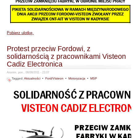
Pobierz ulotkę.
Protest przeciw Fordowi, z
solidarnością z pracownikami Visteon
Cadiz Electronica
Anonim, pon., 08/08/2011 - 23:07
Tagged:
Aktualności
•
Ford/Visteon
•
Motoryzacja
•
MSP