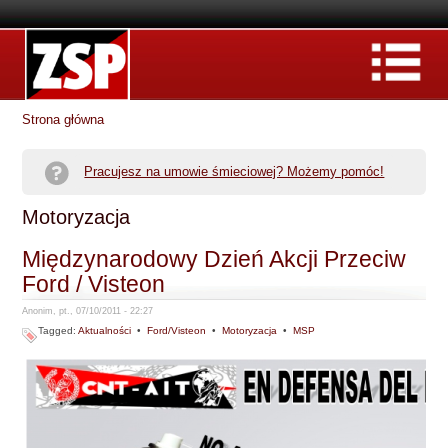
Strona główna
Pracujesz na umowie śmieciowej? Możemy pomóc!
Motoryzacja
Międzynarodowy Dzień Akcji Przeciw
Ford / Visteon
Anonim, pt., 07/10/2011 - 22:27
Tagged:
Aktualności
•
Ford/Visteon
•
Motoryzacja
•
MSP