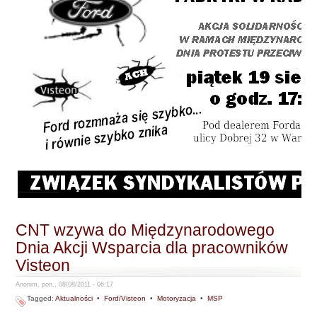
CNT wzywa do Międzynarodowego
Dnia Akcji Wsparcia dla pracowników
Visteon
Anonim, pon., 08/08/2011 - 06:17
Tagged:
Aktualności
•
Ford/Visteon
•
Motoryzacja
•
MSP