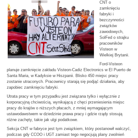
CNT o
zamknięciu
fabryki i
bezczynności
związków
zawodowych,
SolFed o strajku
pracowników
Visteon w
Wielkiej Brytanii.
Ford-Visteon
planuje zamknięcie zakładu Visteon-Cadiz Electronics w El Puerto de
Santa Maria, w Kadyksie w Hiszpanii. Blisko 450 miejsc pracy
zostanie utraconych. Pracownicy starają się podjąć działania, aby
zapobiec zamknięciu fabryki.
Utrata pracy w tym przypadku jest związana tylko i wyłącznie z
korporacyjną chciwością, wynikającą z chęci przeniesienia miejsc
pracy do krajów o niższych płacach, z mniej wymagającym
ustawodawstwem w dziedzinie prawa pracy i gdzie rządy stosują
różne zachęty, takie jak ulgi podatkowe.
Sekcja CNT w fabryce jest tym związkiem, który postanowił walczyć,
podczas gdy CCOO i UGT zamiast tego negocjują plany zwolnień