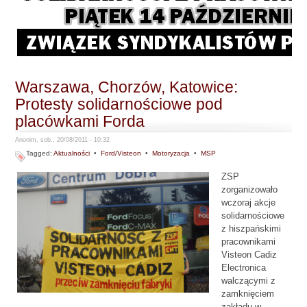
Warszawa, Chorzów, Katowice:
Protesty solidarnościowe pod
placówkami Forda
Anonim, sob., 20/08/2011 - 10:32
Tagged:
Aktualności
•
Ford/Visteon
•
Motoryzacja
•
MSP
ZSP
zorganizowało
wczoraj akcje
solidarnościowe
z hiszpańskimi
pracownikami
Visteon Cadiz
Electronica
walczącymi z
zamknięciem
zakładu w