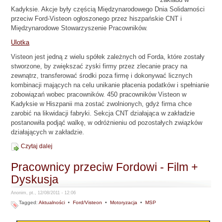
Kadyksie. Akcje były częścią Międzynarodowego Dnia Solidarności
przeciw Ford-Visteon ogłoszonego przez hiszpańskie CNT i
Międzynarodowe Stowarzyszenie Pracowników.
Ulotka
Visteon jest jedną z wielu spółek zależnych od Forda, które zostały
stworzone, by zwiększać zyski firmy przez zlecanie pracy na
zewnątrz, transferować środki poza firmę i dokonywać licznych
kombinacji mających na celu unikanie płacenia podatków i spełnianie
zobowiązań wobec pracowników. 450 pracowników Visteon w
Kadyksie w Hiszpanii ma zostać zwolnionych, gdyż firma chce
zarobić na likwidacji fabryki. Sekcja CNT działająca w zakładzie
postanowiła podjąć walkę, w odróżnieniu od pozostałych związków
działających w zakładzie.
Czytaj dalej
Pracownicy przeciw Fordowi - Film +
Dyskusja
Anonim, pt., 12/08/2011 - 12:06
Tagged:
Aktualności
•
Ford/Visteon
•
Motoryzacja
•
MSP