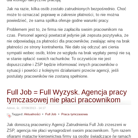
Jak na razie, kilka osób zostało zatrudnionych bezpośrednio. Choć
może to oznaczać poprawę w zakresie płatności, to nie można
powiedzieć, że sama spółka oferuje godne warunki pracy.
Problemem jest to, że firma nie zapłaciła swoim pracownikom na
czas. Personel agencji powtarzał jedynie jak zepsuta pozytywka, że
nie odpowiadają za płatności dla pracowników, zwalając winę na brak
płatności ze strony kontrahenta. Nie dało się odczuć ani cienia
sympatii wobec osób, które ze względu na brak wypłaty pensji nie są
w stanie opłacić swoich rachunków. To oczywiście nie jest
dopuszczalne i ZSP będzie informować innych pracowników o
sytuacji i powróci z kolejnymi działaniami przeciw agencji, jeśli
postulaty pracowników nie zostaną spełnione.
Full Job = Full Wyzysk. Agencja pracy
tymczasowej nie płaci pracownikom
Admin, śr., 07/08/2013 - 14:17
Tagged:
Aktualności
•
Full Job
•
Praca tymczasowa
Jak donoszą pracownicy Agencji Zatrudnienia Full Job zrzeszeni w
ZSP, agencja nie płaci wynagrodzeń swoim pracownikom. Tym razem
ofiarami matactw kierownictwa firmy są osoby świadczące (w ramach