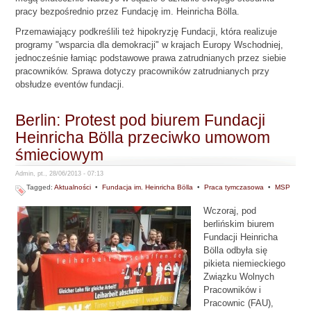
pracy bezpośrednio przez Fundację im. Heinricha Bölla.
Przemawiający podkreślili też hipokryzję Fundacji, która realizuje
programy "wsparcia dla demokracji" w krajach Europy Wschodniej,
jednocześnie łamiąc podstawowe prawa zatrudnianych przez siebie
pracowników. Sprawa dotyczy pracowników zatrudnianych przy
obsłudze eventów fundacji.
Berlin: Protest pod biurem Fundacji
Heinricha Bölla przeciwko umowom
śmieciowym
Admin, pt., 28/06/2013 - 07:13
Tagged:
Aktualności
•
Fundacja im. Heinricha Bölla
•
Praca tymczasowa
•
MSP
Wczoraj, pod
berlińskim biurem
Fundacji Heinricha
Bölla odbyła się
pikieta niemieckiego
Związku Wolnych
Pracowników i
Pracownic (FAU),