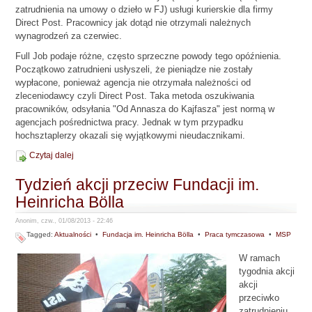
zatrudnienia na umowy o dzieło w FJ) usługi kurierskie dla firmy
Direct Post. Pracownicy jak dotąd nie otrzymali należnych
wynagrodzeń za czerwiec.
Full Job podaje różne, często sprzeczne powody tego opóźnienia.
Początkowo zatrudnieni usłyszeli, że pieniądze nie zostały
wypłacone, ponieważ agencja nie otrzymała należności od
zleceniodawcy czyli Direct Post. Taka metoda oszukiwania
pracowników, odsyłania "Od Annasza do Kajfasza" jest normą w
agencjach pośrednictwa pracy. Jednak w tym przypadku
hochsztaplerzy okazali się wyjątkowymi nieudacznikami.
Czytaj dalej
Tydzień akcji przeciw Fundacji im.
Heinricha Bölla
Anonim, czw., 01/08/2013 - 22:46
Tagged:
Aktualności
•
Fundacja im. Heinricha Bölla
•
Praca tymczasowa
•
MSP
W ramach
tygodnia akcji
akcji
przeciwko
zatrudnieniu