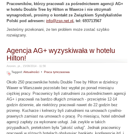
Pracowników, którzy pracowali za pośrednictwem agencji AG+
w hotelu Double Tree by Hilton w Wawrze i nie otrzymali
wynagrodzeń, prosimy o kontakt ze Związkiem Syndykalistów
Polski pod adresem:
info@zsp.net.pl
, tel: 693713567
Jesteśmy przekonani, że ten problem może zostać szybko
rozwiązany.
Agencja AG+ wyzyskiwała w hotelu
Hilton!
Anonim, pt., 15/08/2014 - 11:56
Tagged:
Aktualności
•
Praca tymczasowa
Około 250 pracowników hotelu Double Tree by Hilton w dzielnicy
Wawer w Warszawie pozostało bez wypłat po ponad miesiącu
ciężkiej pracy. Pracownicy byli zatrudnieni za pośrednictwem agencji
AG+ i pracowali na bardzo długich zmianach - przeciętnie 12-14
godzin dziennie, ale niektórzy pracowali nawet do 22 godzin bez
przerwy. Kucharze i kelnerzy byli zatrudnieni na umowach cywilno-
prawnych zamiast na umowach o pracę. Po miesiącu, hotel odmówił
agencji zapłaty za wykonane usługi. Jak zwykle w takich
przypadkach, pretekstem była "jakość usług". Jednak pracownicy
pracowali w różnych hotelach obsługując bankiety, konferencje itd. i