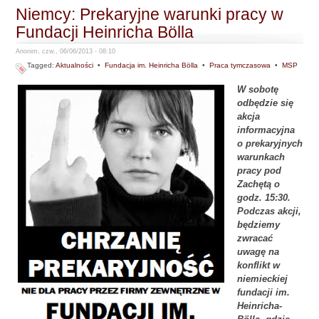
Niemcy: Prekaryjne warunki pracy w
Fundacji Heinricha Bölla
Anonim, czw., 06/06/2013 - 08:10
Tagged:
Aktualności
•
Fundacja im. Heinricha Bölla
•
Praca tymczasowa
•
MSP
W sobotę
odbędzie się
akcja
informacyjna
o prekaryjnych
warunkach
pracy pod
Zachętą o
godz. 15:30.
Podczas akcji,
będziemy
zwracać
uwagę na
konflikt w
niemieckiej
fundacji im.
Heinricha-