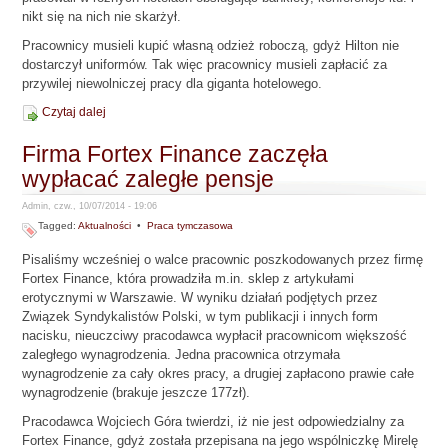
nikt się na nich nie skarżył.
Pracownicy musieli kupić własną odzież roboczą, gdyż Hilton nie
dostarczył uniformów. Tak więc pracownicy musieli zapłacić za
przywilej niewolniczej pracy dla giganta hotelowego.
Czytaj dalej
Firma Fortex Finance zaczęła
wypłacać zaległe pensje
Admin, czw., 10/07/2014 - 19:06
Tagged:
Aktualności
•
Praca tymczasowa
Pisaliśmy wcześniej o walce pracownic poszkodowanych przez firmę
Fortex Finance, która prowadziła m.in. sklep z artykułami
erotycznymi w Warszawie. W wyniku działań podjętych przez
Związek Syndykalistów Polski, w tym publikacji i innych form
nacisku, nieuczciwy pracodawca wypłacił pracownicom większość
zaległego wynagrodzenia. Jedna pracownica otrzymała
wynagrodzenie za cały okres pracy, a drugiej zapłacono prawie całe
wynagrodzenie (brakuje jeszcze 177zł).
Pracodawca Wojciech Góra twierdzi, iż nie jest odpowiedzialny za
Fortex Finance, gdyż została przepisana na jego wspólniczkę Mirelę