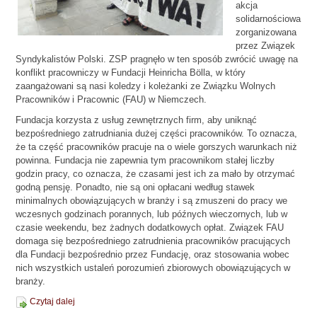
akcja
solidarnościowa
zorganizowana
przez Związek
Syndykalistów Polski. ZSP pragnęło w ten sposób zwrócić uwagę na
konflikt pracowniczy w Fundacji Heinricha Bölla, w który
zaangażowani są nasi koledzy i koleżanki ze Związku Wolnych
Pracowników i Pracownic (FAU) w Niemczech.
Fundacja korzysta z usług zewnętrznych firm, aby uniknąć
bezpośredniego zatrudniania dużej części pracowników. To oznacza,
że ta część pracowników pracuje na o wiele gorszych warunkach niż
powinna. Fundacja nie zapewnia tym pracownikom stałej liczby
godzin pracy, co oznacza, że czasami jest ich za mało by otrzymać
godną pensję. Ponadto, nie są oni opłacani według stawek
minimalnych obowiązujących w branży i są zmuszeni do pracy we
wczesnych godzinach porannych, lub późnych wieczornych, lub w
czasie weekendu, bez żadnych dodatkowych opłat. Związek FAU
domaga się bezpośredniego zatrudnienia pracowników pracujących
dla Fundacji bezpośrednio przez Fundację, oraz stosowania wobec
nich wszystkich ustaleń porozumień zbiorowych obowiązujących w
branży.
Czytaj dalej