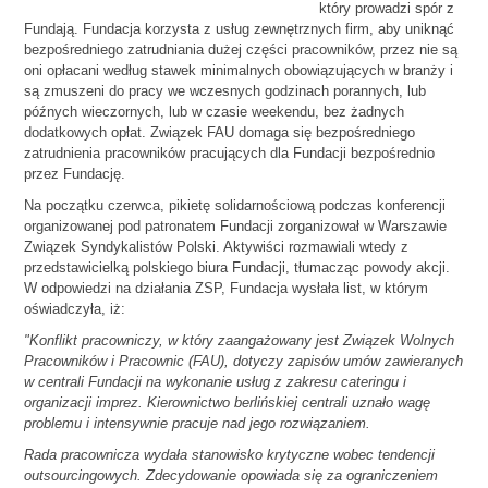
który prowadzi spór z
Fundają. Fundacja korzysta z usług zewnętrznych firm, aby uniknąć
bezpośredniego zatrudniania dużej części pracowników, przez nie są
oni opłacani według stawek minimalnych obowiązujących w branży i
są zmuszeni do pracy we wczesnych godzinach porannych, lub
późnych wieczornych, lub w czasie weekendu, bez żadnych
dodatkowych opłat. Związek FAU domaga się bezpośredniego
zatrudnienia pracowników pracujących dla Fundacji bezpośrednio
przez Fundację.
Na początku czerwca, pikietę solidarnościową podczas konferencji
organizowanej pod patronatem Fundacji zorganizował w Warszawie
Związek Syndykalistów Polski. Aktywiści rozmawiali wtedy z
przedstawicielką polskiego biura Fundacji, tłumacząc powody akcji.
W odpowiedzi na działania ZSP, Fundacja wysłała list, w którym
oświadczyła, iż:
"Konflikt pracowniczy, w który zaangażowany jest Związek Wolnych
Pracowników i Pracownic (FAU), dotyczy zapisów umów zawieranych
w centrali Fundacji na wykonanie usług z zakresu cateringu i
organizacji imprez. Kierownictwo berlińskiej centrali uznało wagę
problemu i intensywnie pracuje nad jego rozwiązaniem.
Rada pracownicza wydała stanowisko krytyczne wobec tendencji
outsourcingowych. Zdecydowanie opowiada się za ograniczeniem