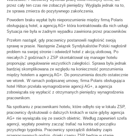
przez cały ten czas nie zobaczyli pieniędzy. Wygląda jednak na to,
że sprawa zmierza do pozytywnego zakończenia.
Powodem braku wypłat było nieporozumienie między firmą Polaris
obsługującą hotel, a agencją AG+ która kontraktowała dla nich usługi.
Sytuacja nie była w żadnym wypadku zawiniona przez pracowników.
Przełom nastąpił, gdy pracownicy postanowili nagłośnić swoją
sprawę w prasie. Następnie Związek Syndykalistów Polski nagłośnił
problem na swojej stronie i odwiedził hotel z akcją ulotkową. Po
niecałych 2 godzinach z ZSP skontaktował się manager hotelu
proponując uregulowanie wszystkich zaległości. Sprawa była jednak
bardziej skomplikowana ze względu na konieczność porozumienia
między hotelem a agencją AG+. Do porozumienia doszło ostatecznie
we wtorek. W ramach podpisanej umowy, firma Polaris obsługująca
hotel Hilton przelała wymagrodzenie agencji AG+, a agencja
zobowiązała się wypłacić z otrzymanych pieniędzy wynagrodzenia
pracownikom.
Na spotkaniu z pracownikami hotelu, które odbyło się w lokalu ZSP,
pracownicy dyskutowali o dalszych krokach w razie gdyby agencja
AG+ nie wywiązała się ze swoich obietnic. Według zapewnień szefa
agencji, wypłaty powinny zacząć trafiać na konta od początku
przyszłego tygodnia. Pracownicy sporządzili dokładny zapis
przepracowanych godzin, dzięki czemu ZSP będzie w stanie