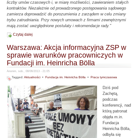
liczby umów czasowych i, w miarę możliwości, zawieraniem stałych
kontraktów. Niezależnie od prowadzonego postępowania sądowego
zamierza doprowadzić do porozumienia z zarządem w celu zmiany
trybu zatrudniania. Przy nowych umowach z firmami zewnętrznymi
mają zostać uwzględnione postulaty i rekomendacje rady."
Czytaj dalej
Warszawa: Akcja informacyjna ZSP w
sprawie warunków pracowniczych w
Fundacji im. Heinricha Bölla
Anonim, sob., 08/06/2013 - 21:05
Tagged:
Aktualności
•
Fundacja im. Heinricha Bölla
•
Praca tymczasowa
Dziś pod
Zachętą,
podczas
konferencji, nad
którą patronat
objęła m.in.
Fundacja
Heinricha Bölla,
odbyła się