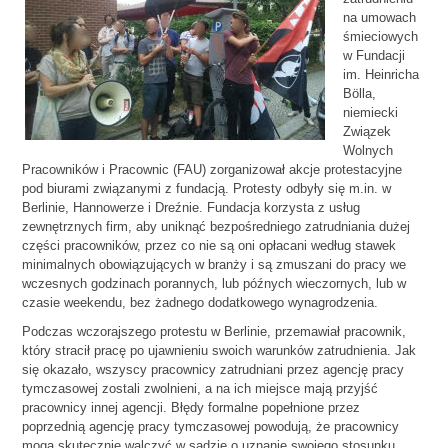
na umowach
śmieciowych
w Fundacji
im. Heinricha
Bölla,
niemiecki
Związek
Wolnych
Pracowników i Pracownic (FAU) zorganizował akcje protestacyjne
pod biurami związanymi z fundacją. Protesty odbyły się m.in. w
Berlinie, Hannowerze i Dreźnie. Fundacja korzysta z usług
zewnętrznych firm, aby uniknąć bezpośredniego zatrudniania dużej
części pracowników, przez co nie są oni opłacani według stawek
minimalnych obowiązujących w branży i są zmuszani do pracy we
wczesnych godzinach porannych, lub późnych wieczornych, lub w
czasie weekendu, bez żadnego dodatkowego wynagrodzenia.
Podczas wczorajszego protestu w Berlinie, przemawiał pracownik,
który stracił pracę po ujawnieniu swoich warunków zatrudnienia. Jak
się okazało, wszyscy pracownicy zatrudniani przez agencję pracy
tymczasowej zostali zwolnieni, a na ich miejsce mają przyjść
pracownicy innej agencji. Błędy formalne popełnione przez
poprzednią agencję pracy tymczasowej powodują, że pracownicy
mogą skutecznie walczyć w sądzie o uznanie swojego stosunku