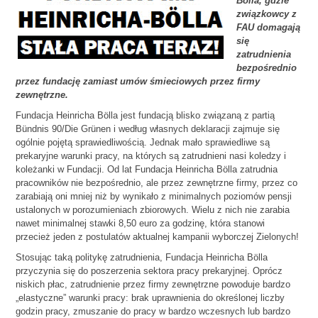
Bölla, gdzie
związkowcy z
FAU domagają
się
zatrudnienia
bezpośrednio
przez fundację zamiast umów śmieciowych przez firmy
zewnętrzne.
Fundacja Heinricha Bölla jest fundacją blisko związaną z partią
Bündnis 90/Die Grünen i według własnych deklaracji zajmuje się
ogólnie pojętą sprawiedliwością. Jednak mało sprawiedliwe są
prekaryjne warunki pracy, na których są zatrudnieni nasi koledzy i
koleżanki w Fundacji. Od lat Fundacja Heinricha Bölla zatrudnia
pracowników nie bezpośrednio, ale przez zewnętrzne firmy, przez co
zarabiają oni mniej niż by wynikało z minimalnych poziomów pensji
ustalonych w porozumieniach zbiorowych. Wielu z nich nie zarabia
nawet minimalnej stawki 8,50 euro za godzinę, która stanowi
przecież jeden z postulatów aktualnej kampanii wyborczej Zielonych!
Stosując taką politykę zatrudnienia, Fundacja Heinricha Bölla
przyczynia się do poszerzenia sektora pracy prekaryjnej. Oprócz
niskich płac, zatrudnienie przez firmy zewnętrzne powoduje bardzo
„elastyczne” warunki pracy: brak uprawnienia do określonej liczby
godzin pracy, zmuszanie do pracy w bardzo wczesnych lub bardzo