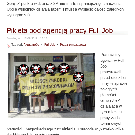
Górę. Z punktu widzenia ZSP, nie ma to najmniejszego znaczenia.
Oboje wspólnicy działają razem i muszą wypłacić całość zaległych
wynagrodzeń.
Pikieta pod agencją pracy Full Job
Anonim, wt., 13/08/2013 - 17:17
Tagged:
Aktualności
•
Full Job
•
Praca tymczasowa
Pracownicy
agencji w Full
Job
protestowali
przed siedzibą
firmy w sprawie
zaległych
płatności.
Grupa ZSP
działająca w
tym miejscu
pracy żąda
terminowych
płatności i bezpośredniego zatrudnienia u pracodawcy-użytkownika,
dla którego faktycznie pracują.