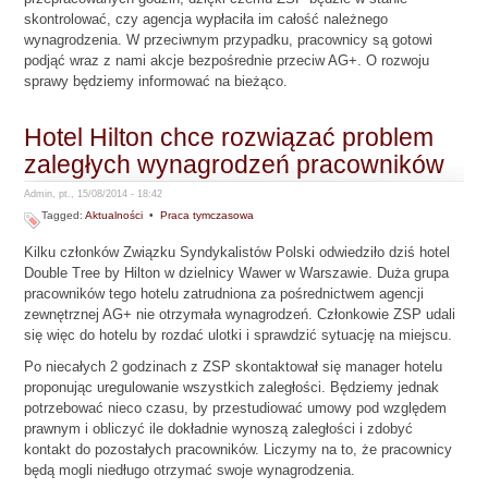
skontrolować, czy agencja wypłaciła im całość należnego
wynagrodzenia. W przeciwnym przypadku, pracownicy są gotowi
podjąć wraz z nami akcje bezpośrednie przeciw AG+. O rozwoju
sprawy będziemy informować na bieżąco.
Hotel Hilton chce rozwiązać problem
zaległych wynagrodzeń pracowników
Admin, pt., 15/08/2014 - 18:42
Tagged:
Aktualności
•
Praca tymczasowa
Kilku członków Związku Syndykalistów Polski odwiedziło dziś hotel
Double Tree by Hilton w dzielnicy Wawer w Warszawie. Duża grupa
pracowników tego hotelu zatrudniona za pośrednictwem agencji
zewnętrznej AG+ nie otrzymała wynagrodzeń. Członkowie ZSP udali
się więc do hotelu by rozdać ulotki i sprawdzić sytuację na miejscu.
Po niecałych 2 godzinach z ZSP skontaktował się manager hotelu
proponując uregulowanie wszystkich zaległości. Będziemy jednak
potrzebować nieco czasu, by przestudiować umowy pod względem
prawnym i obliczyć ile dokładnie wynoszą zaległości i zdobyć
kontakt do pozostałych pracowników. Liczymy na to, że pracownicy
będą mogli niedługo otrzymać swoje wynagrodzenia.