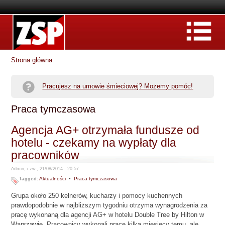
Strona główna
Pracujesz na umowie śmieciowej? Możemy pomóc!
Praca tymczasowa
Agencja AG+ otrzymała fundusze od
hotelu - czekamy na wypłaty dla
pracowników
Admin, czw., 21/08/2014 - 20:57
Tagged:
Aktualności
•
Praca tymczasowa
Grupa około 250 kelnerów, kucharzy i pomocy kuchennych
prawdopodobnie w najbliższym tygodniu otrzyma wynagrodzenia za
pracę wykonaną dla agencji AG+ w hotelu Double Tree by Hilton w
Warszawie. Pracownicy wykonali pracę kilka miesięcy temu, ale