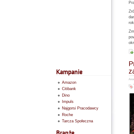
Pr
Zr
dan
rok
Zmi
pow
okr
P
z
Kampanie
Anon
Amazon
Citibank
Dino
Impuls
Najgorsi Pracodawcy
Roche
Tarcza Społeczna
Branże