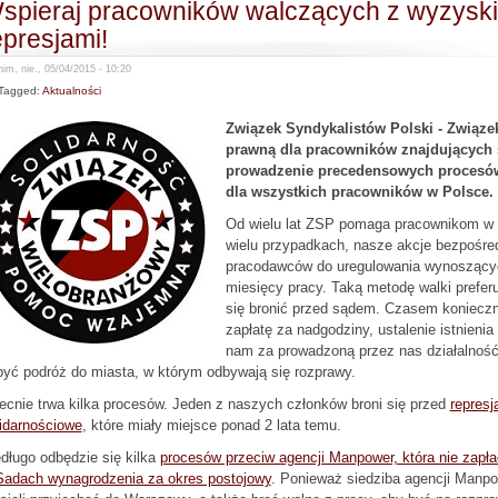
spieraj pracowników walczących z wyzyski
epresjami!
im, nie., 05/04/2015 - 10:20
Tagged:
Aktualności
Związek Syndykalistów Polski - Związ
prawną dla pracowników znajdujących si
prowadzenie precedensowych procesó
dla wszystkich pracowników w Polsce.
Od wielu lat ZSP pomaga pracownikom w 
wielu przypadkach, nasze akcje bezpośred
pracodawców do uregulowania wynoszących 
miesięcy pracy. Taką metodę walki preferu
się bronić przed sądem. Czasem konieczne
zapłatę za nadgodziny, ustalenie istnieni
nam za prowadzoną przez nas działalność
yć podróż do miasta, w którym odbywają się rozprawy.
cnie trwa kilka procesów. Jeden z naszych członków broni się przed
represj
idarnościowe
, które miały miejsce ponad 2 lata temu.
długo odbędzie się kilka
procesów przeciw agencji Manpower, która nie zapł
Sadach wynagrodzenia za okres postojowy
. Ponieważ siedziba agencji Manp