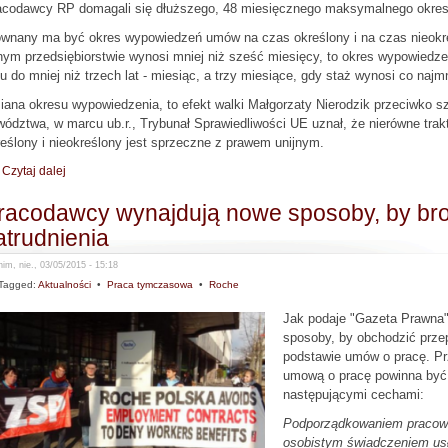
acodawcy RP domagali się dłuższego, 48 miesięcznego maksymalnego okresu
ównany ma być okres wypowiedzeń umów na czas określony i na czas nieokreś
ym przedsiębiorstwie wynosi mniej niż sześć miesięcy, to okres wypowiedze
u do mniej niż trzech lat - miesiąc, a trzy miesiące, gdy staż wynosi co najmni
ana okresu wypowiedzenia, to efekt walki Małgorzaty Nierodzik przeciwko sz
ództwa, w marcu ub.r., Trybunał Sprawiedliwości UE uznał, że nierówne tra
eślony i nieokreślony jest sprzeczne z prawem unijnym.
Czytaj dalej
racodawcy wynajdują nowe sposoby, by br
atrudnienia
im, nie., 03/05/2015 - 15:18
Tagged:
Aktualności
•
Praca tymczasowa
•
Roche
Jak podaje "Gazeta Prawna"
sposoby, by obchodzić przep
podstawie umów o pracę. P
umową o pracę powinna być 
następującymi cechami:
Podporządkowaniem pracown
osobistym świadczeniem usł