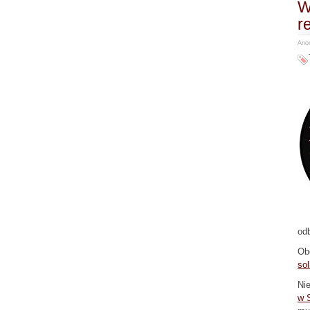
W
r
Anon
odb
Obe
sol
Nie
w 