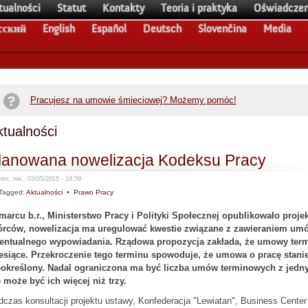
tualności
Statut
Kontakty
Teoria i praktyka
Oświadczen
сский
English
Español
Deutsch
Slovenčina
Media
Pracujesz na umowie śmieciowej? Możemy pomóc!
tualności
lanowana nowelizacja Kodeksu Pracy
im, nie., 03/05/2015 - 18:59
Tagged:
Aktualności
•
Prawo Pracy
marcu b.r., Ministerstwo Pracy i Polityki Społecznej opublikowało proj
órców, nowelizacja ma uregulować kwestie związane z zawieraniem umów
entualnego wypowiadania. Rządowa propozycja zakłada, że umowy termi
esiące. Przekroczenie tego terminu spowoduje, że umowa o pracę stani
eokreślony. Nadal ograniczona ma być liczba umów terminowych z jedny
 może być ich więcej niż trzy.
czas konsultacji projektu ustawy, Konfederacja "Lewiatan", Business Cente