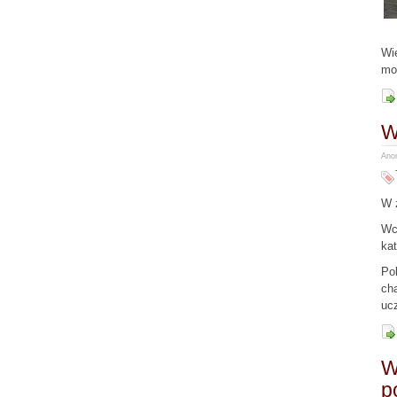
Wie
mo
W
Anon
W z
Wcz
kat
Po
cha
ucz
W
p