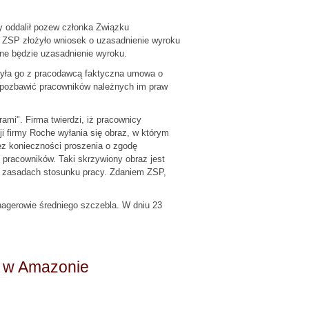
y oddalił pozew członka Związku
. ZSP złożyło wniosek o uzasadnienie wyroku
nane będzie uzasadnienie wyroku.
czyła go z pracodawcą faktyczna umowa o
by pozbawić pracowników należnych im praw
ami". Firma twierdzi, iż pracownicy
ji firmy Roche wyłania się obraz, w którym
 bez konieczności proszenia o zgodę
pracowników. Taki skrzywiony obraz jest
na zasadach stosunku pracy. Zdaniem ZSP,
anagerowie średniego szczebla. W dniu 23
a w Amazonie