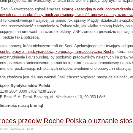
ieli przyjechać do Warszawy, a także brać wolne z pracy, aby być na rozpr
 Sądu Najwyższego zgłosiliśmy też
skargę kasacyjną w celu doprowadzenia d
owach na czas określony mieli zapewnioną trwałość umowy na cały czas trwa
t to konsekwencja trwającej już ponad rok sprawy Magdy, działaczki związko
 zna rzeczywistość zatrudnienia w Polsce wie, jak wielką zmianą byłoby ob
acujących na umowach na czas określony. ZSP zamierza prowadzić sprawę aż
li będzie taka potrzeba.
ejną sprawą, która niebawem trafi do Sądu Apelacyjnego jest trwający od gru
osunku pracy z międzynarodową korporacją farmaceutyczną Roche
, która not
mozatrudnienie i outsourcing, by pozbawić pracowników należnych im praw w
oces przeciwko śmieciowemu zatrudnianiu, które pozwala pracodawcy na poz
encie, pozbawiając ich płatnych urlopów, zwolnień chorobowych i skazując 
da złotówka jest dla nas ważna! Jeśli chcesz wspierać naszą działalność, w
iązek Syndykalistów Polski
 1140 2004 0000 3702 4238 2269
 Bank S.A. Retail Banking, al. Mickiewicza 10, 90-050 Łódź
lidarność naszą bronią!
roces przeciw Roche Polska o uznanie sto
n, nie., 22/03/2015 - 12:45