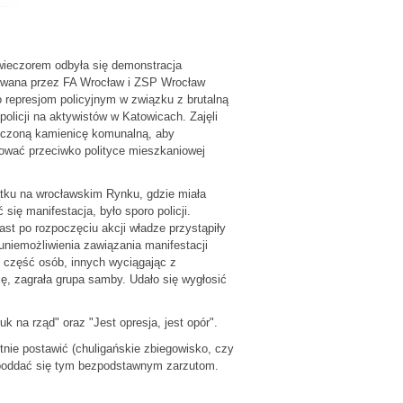
wieczorem odbyła się demonstracja
owana przez FA Wrocław i ZSP Wrocław
 represjom policyjnym w związku z brutalną
policji na aktywistów w Katowicach. Zajęli
zczoną kamienicę komunalną, aby
ować przeciwko polityce mieszkaniowej
tku na wrocławskim Rynku, gdzie miała
 się manifestacja, było sporo policji.
st po rozpoczęciu akcji władze przystąpiły
uniemożliwienia zawiązania manifestacji
 część osób, innych wyciągając z
ję, zagrała grupa samby. Udało się wygłosić
k na rząd" oraz "Jest opresja, jest opór".
etnie postawić (chuligańskie zbiegowisko, czy
ie poddać się tym bezpodstawnym zarzutom.