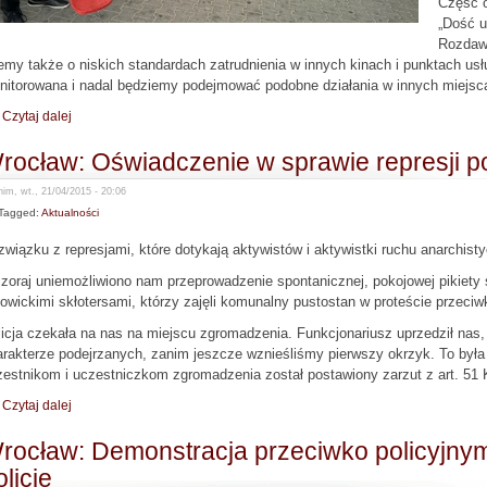
Część o
„Dość u
Rozdawa
my także o niskich standardach zatrudnienia w innych kinach i punktach us
nitorowana i nadal będziemy podejmować podobne działania w innych miejsc
Czytaj dalej
rocław: Oświadczenie w sprawie represji po
im, wt., 21/04/2015 - 20:06
Tagged:
Aktualności
wiązku z represjami, które dotykają aktywistów i aktywistki ruchu anarchis
oraj uniemożliwiono nam przeprowadzenie spontanicznej, pokojowej pikiety 
owickimi skłotersami, którzy zajęli komunalny pustostan w proteście przeciw
licja czekała na nas na miejscu zgromadzenia. Funkcjonariusz uprzedził na
rakterze podejrzanych, zanim jeszcze wznieśliśmy pierwszy okrzyk. To był
estnikom i uczestniczkom zgromadzenia został postawiony zarzut z art. 51 
Czytaj dalej
rocław: Demonstracja przeciwko policyjnym
olicję