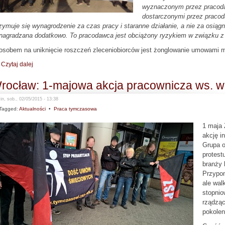
wyznaczonym przez pracodaw
dostarczonymi przez pracod
zymuje się wynagrodzenie za czas pracy i staranne działanie, a nie za osiągn
nagradzana dodatkowo. To pracodawca jest obciążony ryzykiem w związku z
osobem na uniknięcie roszczeń zleceniobiorców jest żonglowanie umowami m
Czytaj dalej
rocław: 1-majowa akcja pracownicza ws. w
n, sob., 02/05/2015 - 13:38
Tagged:
Aktualności
•
Praca tymczasowa
1 maja 
akcję i
Grupa o
protest
branży 
Przypom
ale wal
stopnio
rządząc
pokolen