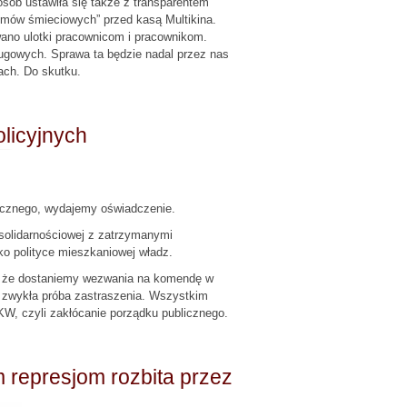
sób ustawiła się także z transparentem
mów śmieciowych” przed kasą Multikina.
no ulotki pracownicom i pracownikom.
ługowych. Sprawa ta będzie nadal przez nas
ach. Do skutku.
licyjnych
tycznego, wydajemy oświadczenie.
solidarnościowej z zatrzymanymi
ko polityce mieszkaniowej władz.
s, że dostaniemy wezwania na komendę w
a zwykła próba zastraszenia. Wszystkim
KW, czyli zakłócanie porządku publicznego.
 represjom rozbita przez