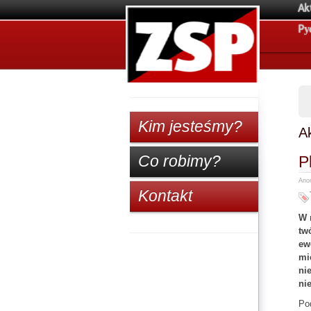
Ak
Pу
Kim jesteśmy?
Ak
Co robimy?
P
Anon
Kontakt
W 
tw
ew
mi
ni
nie
Pod