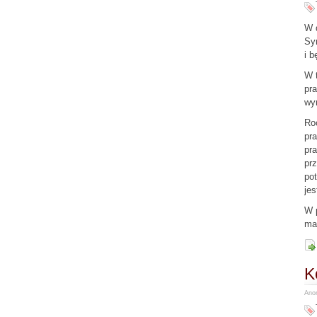
W d
Syn
i b
W t
pra
wy
Roc
pra
pra
pr
pot
jes
W p
mar
K
Anon