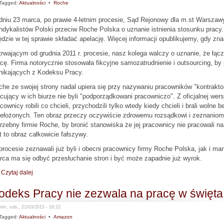
Tagged:
Aktualności
•
Roche
niu 23 marca, po prawie 4-letnim procesie, Sąd Rejonowy dla m.st Warszaw
dykalistów Polski przeciw Roche Polska o uznanie istnienia stosunku pracy
ędzie w tej sprawie składać apelację. Więcej informacji opublikujemy, gdy z
rwającym od grudnia 2011 r. procesie, nasz kolega walczy o uznanie, że łą
cę. Firma notorycznie stosowała fikcyjne samozatrudnienie i outsourcing, 
nikających z Kodeksu Pracy.
he ze swojej strony nadal upiera się przy nazywaniu pracowników "kontraktor
cujący w ich biurze nie byli "podporządkowani pracowniczo". Z oficjalnej wers
cownicy robili co chcieli, przychodzili tylko wtedy kiedy chcieli i brali wolne
zełożonych. Ten obraz przeczy oczywiście zdrowemu rozsądkowi i zeznaniom 
rzebny firmie Roche, by bronić stanowiska że jej pracownicy nie pracowali 
t to obraz całkowicie fałszywy.
rocesie zeznawali już byli i obecni pracownicy firmy Roche Polska, jak i m
ca ma się odbyć przesłuchanie stron i być może zapadnie już wyrok.
Czytaj dalej
odeks Pracy nie zezwala na pracę w święt
im, sob., 21/03/2015 - 18:22
Tagged:
Aktualności
•
Amazon