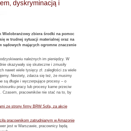
em, dyskryminacją i
ek Wielobranżowy zbiera środki na pomoc
ę w trudnej sytuacji materialnej oraz na
w sądowych mających ogromne znaczenie
odzyskiwaniu należnych im pieniędzy. W
nie okazywały się skuteczne i zmusiły
nawet wiele tysięcy zł. zaległości za wiele
jemy. Niestety, zdarza się też, że musimy
 są długie i wyczerpujące procesy – o
a stosunku pracy lub procesy karne przeciw
. Czasem, pracowników nie stać na to, by
ami ze strony firmy BRW Sofa, za akcje
aciła pracownikom zatrudnianym w Amazonie
ower jest w Warszawie, pracownicy będą