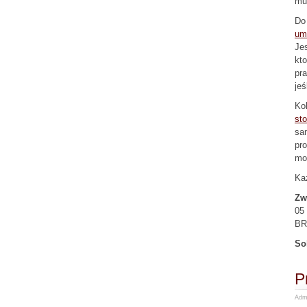
mus
Do
um
Jes
kto
pr
jeś
Kol
st
sa
pr
mom
Każ
Zw
05
BRE
So
P
Admi