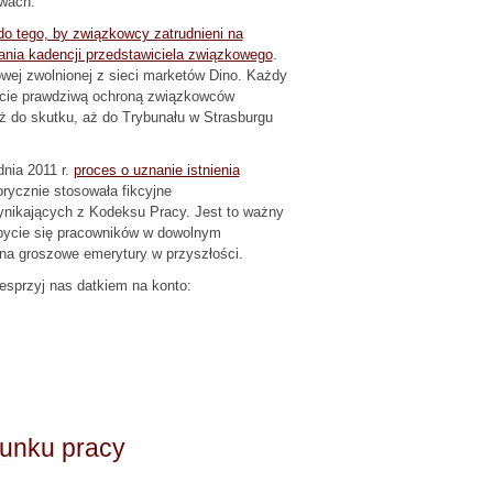
awach.
o tego, by związkowcy zatrudnieni na
nia kadencji przedstawiciela związkowego
.
wej zwolnionej z sieci marketów Dino. Każdy
jęcie prawdziwą ochroną związkowców
 do skutku, aż do Trybunału w Strasburgu
dnia 2011 r.
proces o uznanie istnienia
orycznie stosowała fikcyjne
ynikających z Kodeksu Pracy. Jest to ważny
bycie się pracowników w dowolnym
na groszowe emerytury w przyszłości.
esprzyj nas datkiem na konto:
sunku pracy