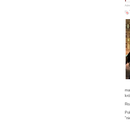
Admi
man
kró
Roz
Pol
"ni