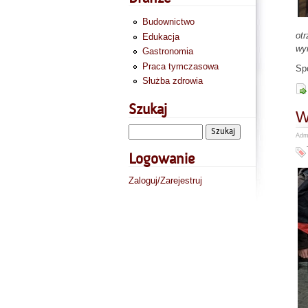
Budownictwo
otr
Edukacja
wy
Gastronomia
Praca tymczasowa
Sp
Służba zdrowia
Szukaj
W
Admi
Logowanie
Zaloguj/Zarejestruj