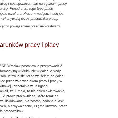
cę i posługiwaniem się narzędziami pracy
awcę. Ponadto, za tego typu pracę
ięcie rezultatu. Praca w nadgodzinach jest
 wykonywaną przez pracownika pracą.
iędzy powiązanymi przedsiębiorstwami.
arunków pracy i płacy
ZSP Wrocław postanowiło przeprowadzić
nformacyjną w Multikinie w galerii Arkady.
sób ustawiła się przed wejściem do galerii
ując przeciwko warunkom płacy i pracy w
kinowej i generalnie w usługach.
nieli, że 1 maja, to nie dzień świętowania,
ki. A prawa pracownicze, które teraz są
wo likwidowane, nie zostały nadane z łaski
ych, ale wywalczone, często krwawo, przez
ia pracowników.