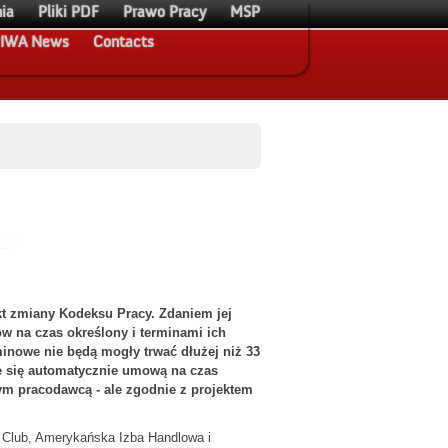
ia
Pliki PDF
Prawo Pracy
MSP
IWA News
Contacts
ekt zmiany Kodeksu Pracy. Zdaniem jej
 na czas określony i terminami ich
nowe nie będą mogły trwać dłużej niż 33
e się automatycznie umową na czas
m pracodawcą - ale zgodnie z projektem
r Club, Amerykańska Izba Handlowa i