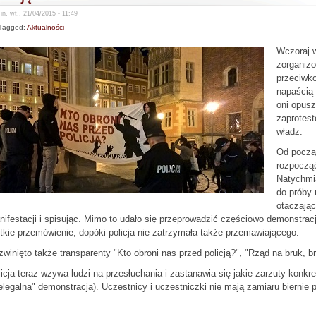
n, wt., 21/04/2015 - 11:49
Tagged:
Aktualności
Wczoraj 
zorganiz
przeciwko
napaścią 
oni opus
zaprotest
władz.
Od począ
rozpocząć
Natychmia
do próby 
otaczając
ifestacji i spisując. Mimo to udało się przeprowadzić częściowo demonstrac
tkie przemówienie, dopóki policja nie zatrzymała także przemawiającego.
winięto także transparenty "Kto obroni nas przed policją?", "Rząd na bruk, bru
icja teraz wzywa ludzi na przesłuchania i zastanawia się jakie zarzuty konkr
elegalna" demonstracja). Uczestnicy i uczestniczki nie mają zamiaru biern